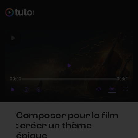
Play
Play
00:00
00:51
mute video
Subtitles
Full
Play
Forward
Forward
Composer pour le film
: créer un thème
épique