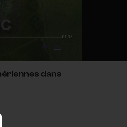
01:35
mute video
Subtitles
Fullscreen
aériennes dans