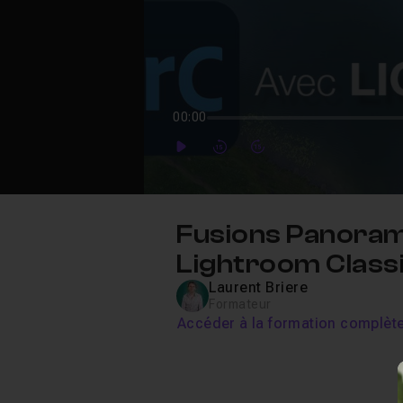
00:00
Play
Forward
Forward
Fusions Panoram
Lightroom Class
Laurent Briere
Formateur
Accéder à la formation complèt