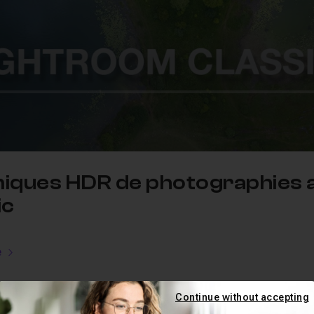
iques HDR de photographies 
ic
e