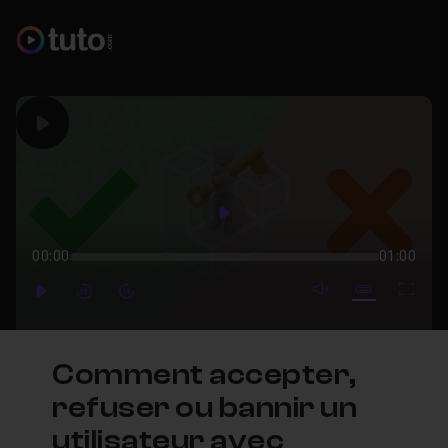
Play
Play
00:00
01:00
mute video
Subtitles
Full
Play
Forward
Forward
Comment accepter,
refuser ou bannir un
utilisateur avec