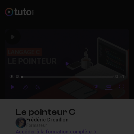
Play
Play
00:00
00:51
mute video
Subtitles
Full
Play
Forward
Forward
Le pointeur C
Frédéric Drouillon
Formateur
Accéder à la formation complète