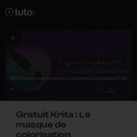
Play
Play
00:00
01:05
mute video
Subtitles
Full
Play
Forward
Forward
Gratuit Krita : Le
masque de
colorisation