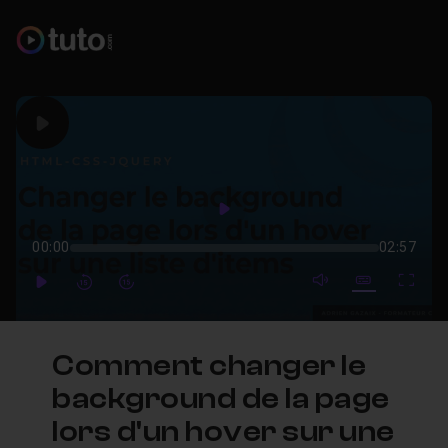
Play
Play
00:00
02:57
mute video
Subtitles
Full
Play
Forward
Forward
Comment changer le
background de la page
lors d'un hover sur une