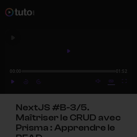
Play
Play
00:00
01:52
mute video
Subtitles
Full
Play
Forward
Forward
NextJS #B-3/5.
Maîtriser le CRUD avec
Prisma : Apprendre le