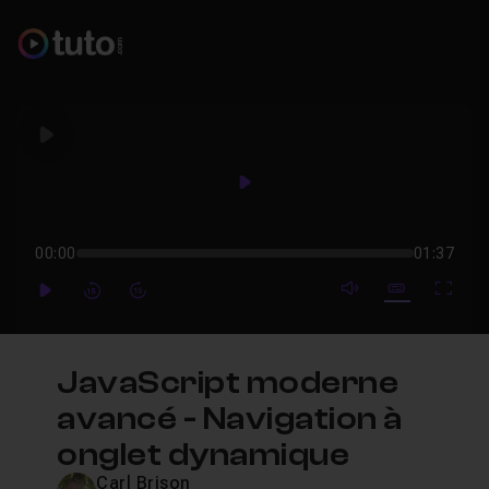
Play
Play
00:00
01:37
mute video
Subtitles
Full
Play
Forward
Forward
JavaScript moderne
avancé - Navigation à
onglet dynamique
Carl Brison