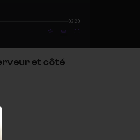
03:20
mute video
Subtitles
Fullscreen
erveur et côté