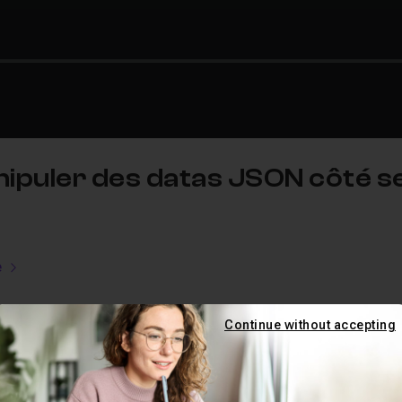
ipuler des datas JSON côté s
e