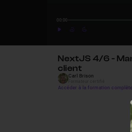
00:00
Play
Forward
Forward
NextJS 4/6 - Man
client
Carl Brison
Formateur certifié
Accéder à la formation complèt