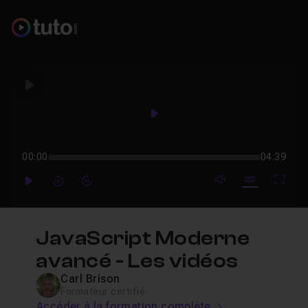
Play
Play
00:00
04:39
mute video
Subtitles
Full
Play
Forward
Forward
JavaScript Moderne
avancé - Les vidéos
Carl Brison
Formateur certifié
Accéder à la formation complète