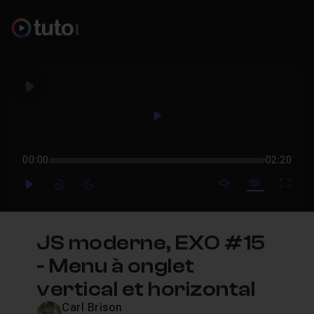
Play
Play
00:00
02:20
mute video
Subtitles
Full
Play
Forward
Forward
JS moderne, EXO #15
- Menu à onglet
vertical et horizontal
Carl Brison