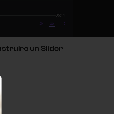
06:11
mute video
Subtitles
Fullscreen
truire un Slider