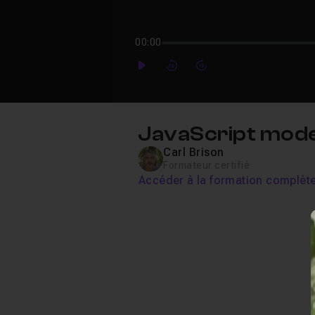
00:00
Play
Forward
Forward
JavaScript mode
Carl Brison
Formateur certifié
Accéder à la formation complèt