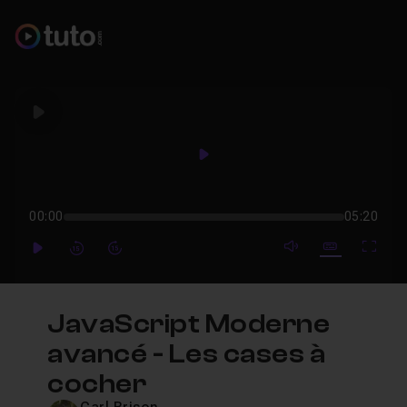
Play
Play
00:00
05:20
mute video
Subtitles
Full
Play
Forward
Forward
JavaScript Moderne
avancé - Les cases à
cocher