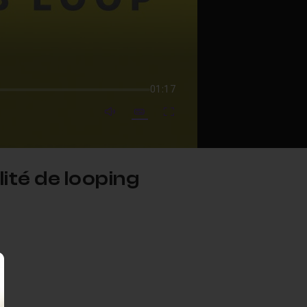
01:17
mute video
Subtitles
Fullscreen
ité de looping