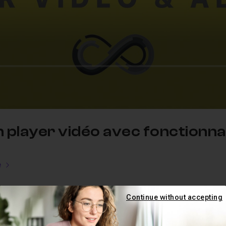
n player vidéo avec fonctionnal
e