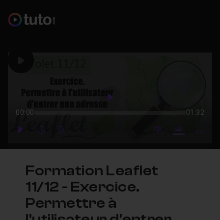
Play
Play
00:00
01:32
mute video
Subtitles
Full
Play
Forward
Forward
Formation Leaflet
11/12 - Exercice.
Permettre à
l'utilisateur d'entrer