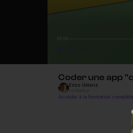
00:00
Play
Forward
Forward
Coder une app "qu
Enzo Ustariz
Formateur
Accéder à la formation complèt