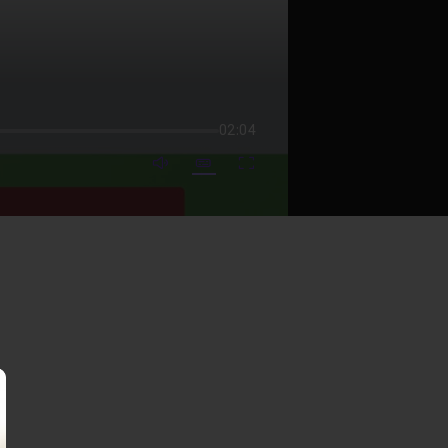
02:04
mute video
Subtitles
Fullscreen