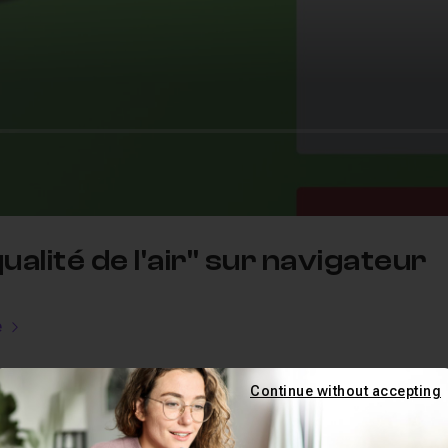
alité de l'air" sur navigateur
e