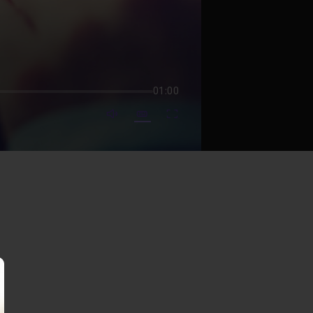
01:00
mute video
Subtitles
Fullscreen