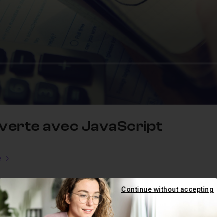
uverte avec JavaScript
e