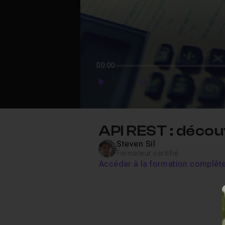
00:00
Play
Forward
Forward
API REST : déco
Steven Sil
Formateur certifié
Accéder à la formation complèt