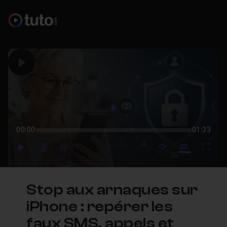
Play
Play
00:00
01:33
mute video
Subtitles
Full
Play
Forward
Forward
Stop aux arnaques sur
iPhone : repérer les
faux SMS, appels et