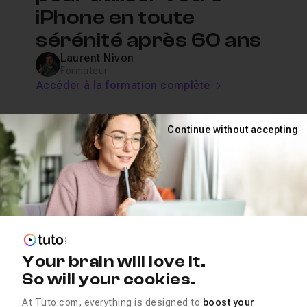
iPhone en toute
sérénité après 60 ans
Laurent Nivon
Formateur
Accéder à la formation complète