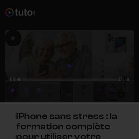
Play
Play
00:00
02:18
mute video
Subtitles
Full
Play
Forward
Forward
iPhone sans stress : la
formation complète
pour utiliser votre