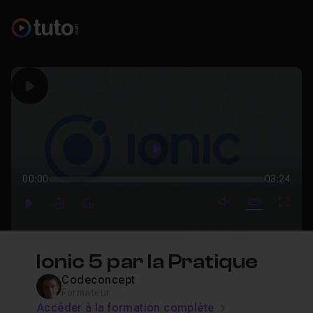
Play
Play
00:00
03:24
mute video
Subtitles
Full
Play
Forward
Forward
Ionic 5 par la Pratique
Codeconcept
Formateur
Accéder à la formation complète