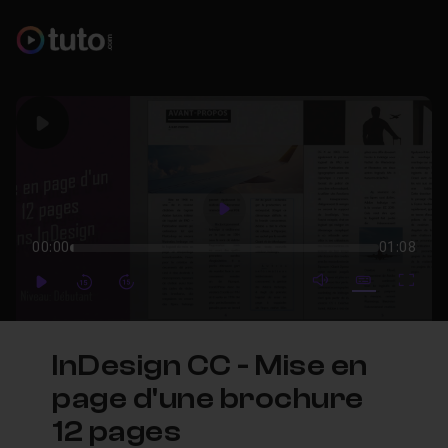
Play
Play
00:00
01:08
mute video
Subtitles
Full
Play
Forward
Forward
InDesign CC - Mise en
page d'une brochure
12 pages