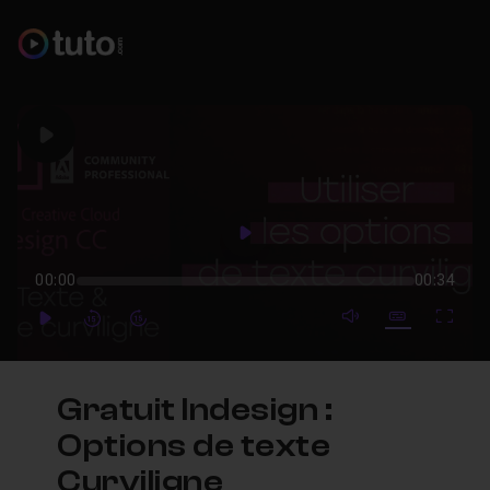
Play
Play
00:00
00:34
mute video
Subtitles
Full
Play
Forward
Forward
Gratuit Indesign :
Options de texte
Curviligne