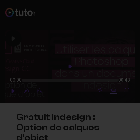
Play
Play
00:00
00:48
mute video
Subtitles
Full
Play
Forward
Forward
Gratuit Indesign :
Option de calques
d'objet