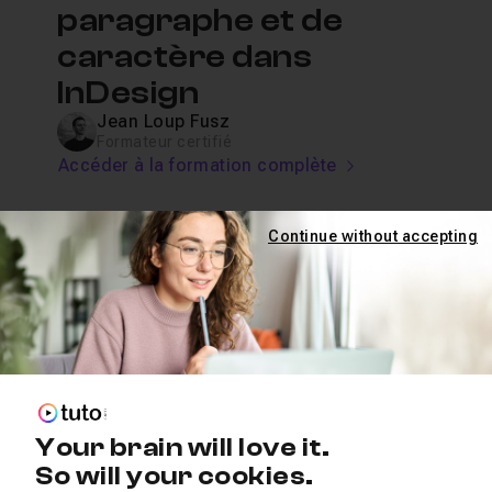
paragraphe et de
caractère dans
InDesign
Jean Loup Fusz
Formateur certifié
Accéder à la formation complète