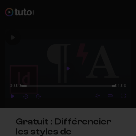
Play
Play
00:00
01:00
mute video
Subtitles
Full
Play
Forward
Forward
Gratuit : Différencier
les styles de