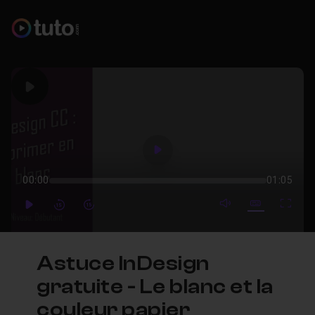
Play
Play
00:00
01:05
mute video
Subtitles
Full
Play
Forward
Forward
Astuce InDesign
gratuite - Le blanc et la
couleur papier