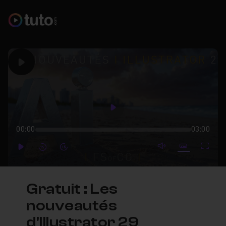
Play
Play
00:00
03:00
mute video
Subtitles
Full
Play
Forward
Forward
Gratuit : Les
nouveautés
d'Illustrator 29