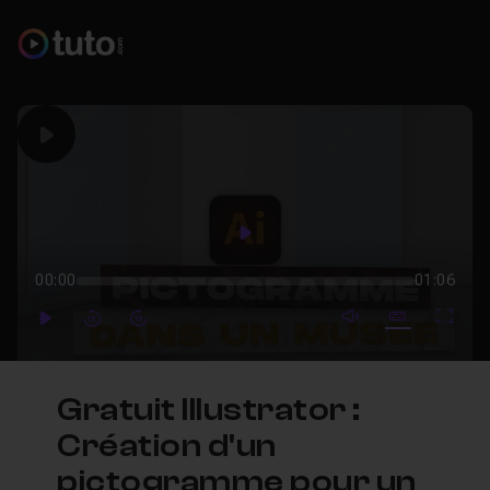
Play
Play
00:00
01:06
mute video
Subtitles
Full
Play
Forward
Forward
Gratuit Illustrator :
Création d'un
pictogramme pour un