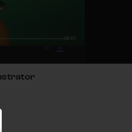
00:37
mute video
Subtitles
Fullscreen
lustrator