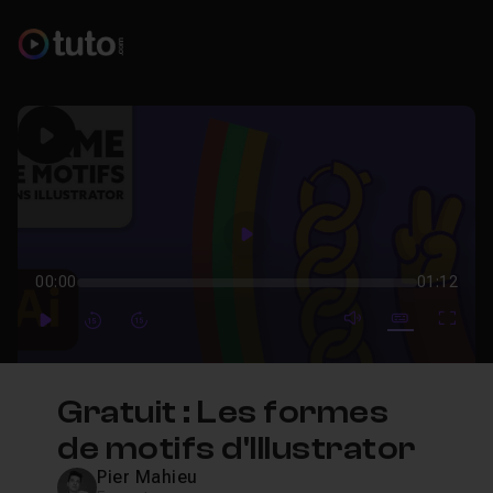
Play
Play
00:00
01:12
mute video
Subtitles
Full
Play
Forward
Forward
Gratuit : Les formes
de motifs d'Illustrator
Pier Mahieu