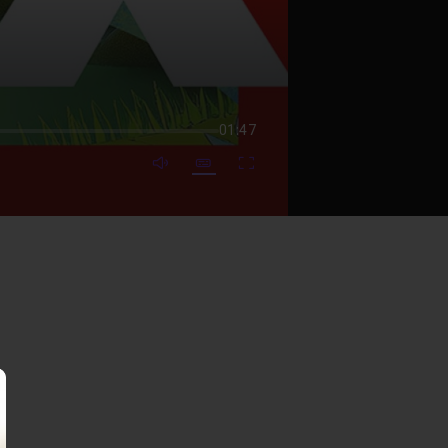
01:47
mute video
Subtitles
Fullscreen