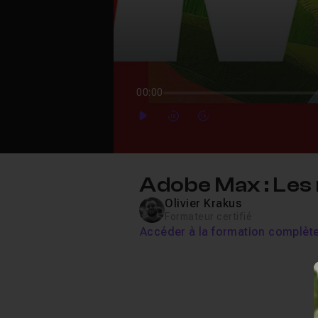
00:00
Play
Forward
Forward
Adobe Max : Les
Olivier Krakus
Formateur certifié
Accéder à la formation complèt