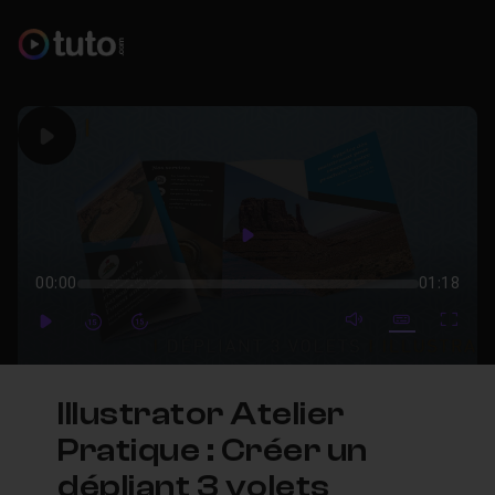
Play
Play
00:00
01:18
mute video
Subtitles
Full
Play
Forward
Forward
Illustrator Atelier
Pratique : Créer un
dépliant 3 volets