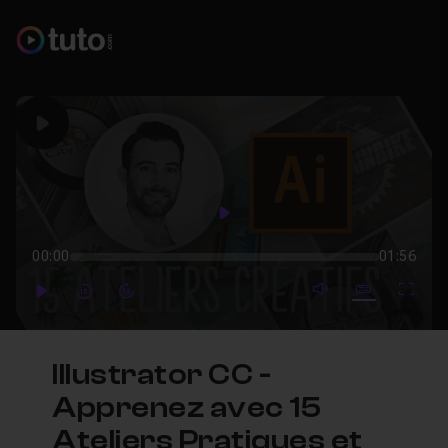
Play
Play
00:00
01:56
mute video
Subtitles
Full
Play
Forward
Forward
Illustrator CC -
Apprenez avec 15
Ateliers Pratiques et