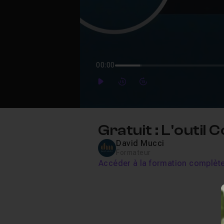
00:00
Play
Forward
Forward
Gratuit : L'outil
David Mucci
Formateur
Accéder à la formation complèt