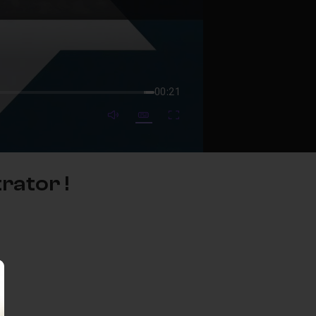
00:21
mute video
Subtitles
Fullscreen
rator !