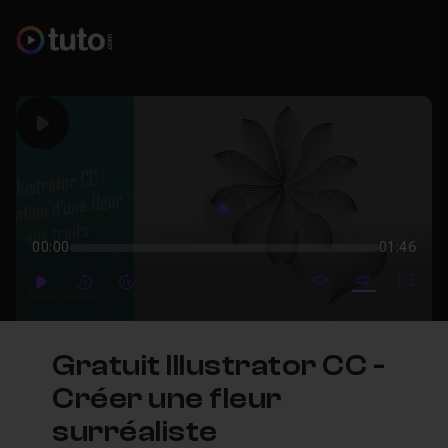
Play
Play
00:00
01:46
mute video
Subtitles
Full
Play
Forward
Forward
Gratuit Illustrator CC -
Créer une fleur
surréaliste