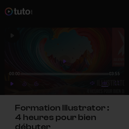
Play
Play
00:00
03:55
mute video
Subtitles
Full
Play
Forward
Forward
Formation Illustrator :
4 heures pour bien
débuter