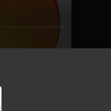
01:26
mute video
Subtitles
Fullscreen