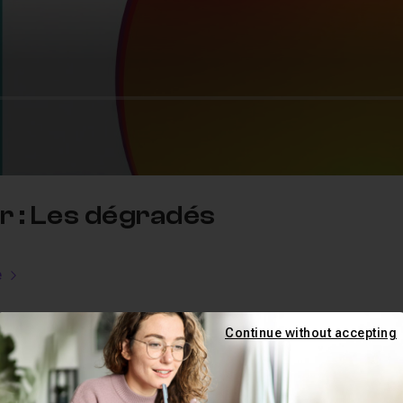
or : Les dégradés
e