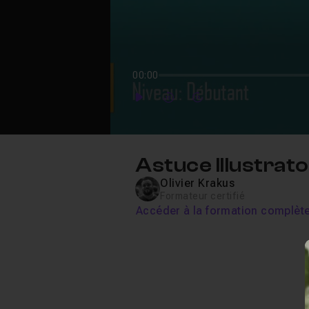
00:00
Play
Forward
Forward
Astuce Illustrat
Olivier Krakus
Formateur certifié
Accéder à la formation complèt