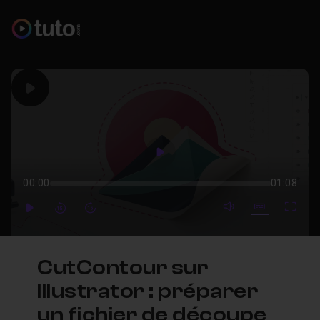
Play
Play
00:00
01:08
mute video
Subtitles
Full
Play
Forward
Forward
CutContour sur
Illustrator : préparer
un fichier de découpe