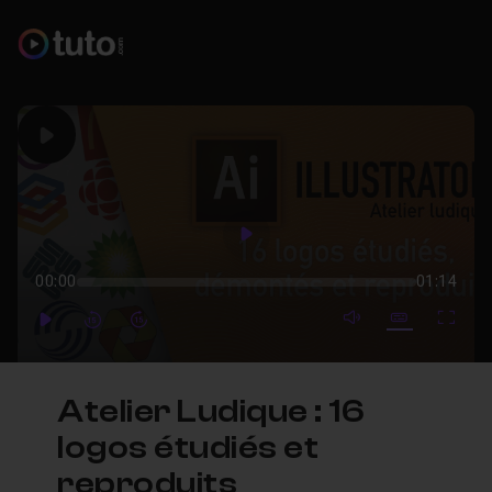
Play
Play
00:00
01:14
mute video
Subtitles
Full
Play
Forward
Forward
Atelier Ludique : 16
logos étudiés et
reproduits