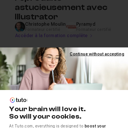
astucieusement avec
Illustrator
Christophe Moulin
Pyramyd
Formateur certifié
Formateur certifié
Accéder à la formation complète