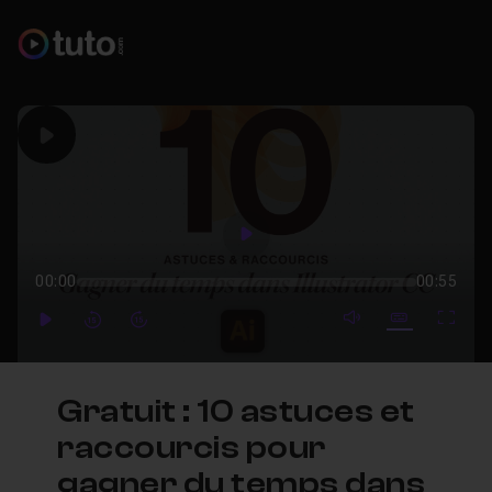
Play
Play
00:00
00:55
mute video
Subtitles
Full
Play
Forward
Forward
Gratuit : 10 astuces et
raccourcis pour
gagner du temps dans