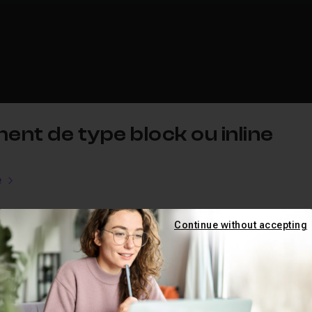
t de type block ou inline
e