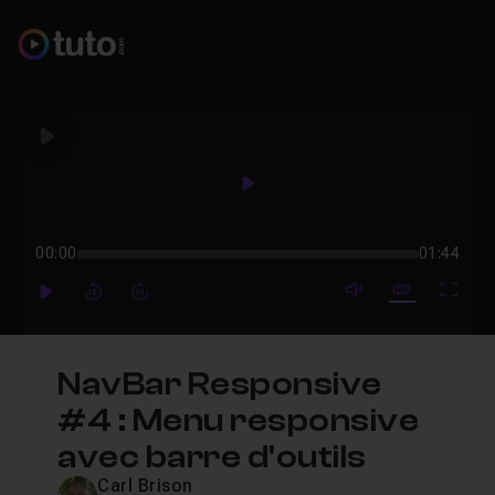
Play
Play
00:00
01:44
mute video
Subtitles
Full
Play
Forward
Forward
NavBar Responsive
#4 : Menu responsive
avec barre d'outils
Carl Brison