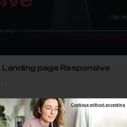
e Landing page Responsive
e