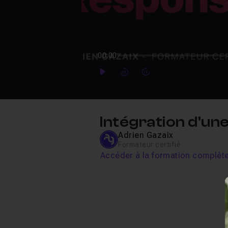
00:00
Play
Forward
Forward
Intégration d'un
Adrien Gazaix
Formateur certifié
Accéder à la formation complèt