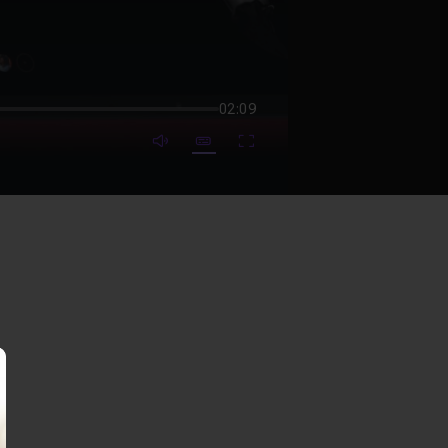
02:09
mute video
Subtitles
Fullscreen