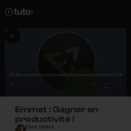
Play
Play
00:00
01:04
mute video
Subtitles
Full
Play
Forward
Forward
Emmet : Gagner en
productivité !
Enzo Ustariz