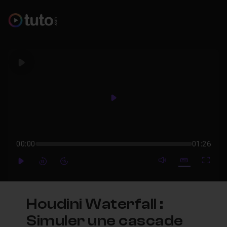
Play
Play
00:00
01:26
mute video
Subtitles
Full
Play
Forward
Forward
Houdini Waterfall :
Simuler une cascade