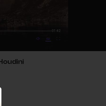
01:42
mute video
Subtitles
Fullscreen
Houdini