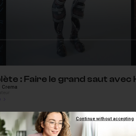
te : Faire le grand saut avec 
o Crema
ateur
e