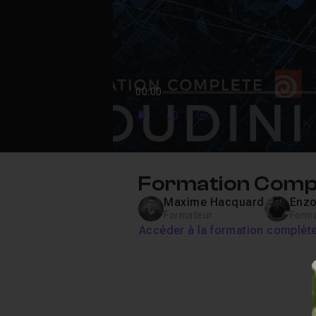
00:00
Play
Forward
Forward
Formation Complè
Maxime Hacquard
Enz
Formateur
Form
Accéder à la formation complèt