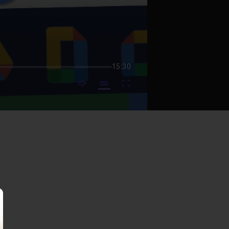
15:30
mute video
Subtitles
Fullscreen