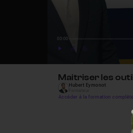
00:00
Play
Forward
Forward
Maitriser les out
Hubert Eymonot
Formateur
Accéder à la formation complèt