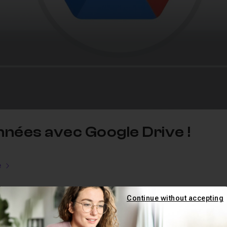
nnées avec Google Drive !
e