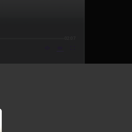
02:07
mute video
Subtitles
Fullscreen