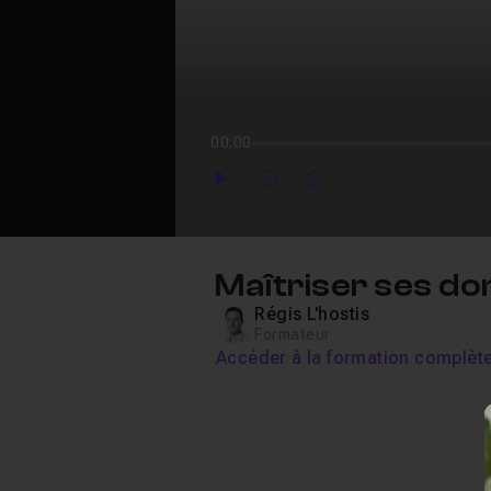
00:00
Play
Forward
Forward
Maîtriser ses do
Régis L'hostis
Formateur
Accéder à la formation complèt