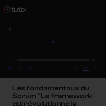
Play
Play
00:00
01:05
mute video
Subtitles
Full
Play
Forward
Forward
Les fondamentaux du
Scrum "Le framework
qui révolutionne la