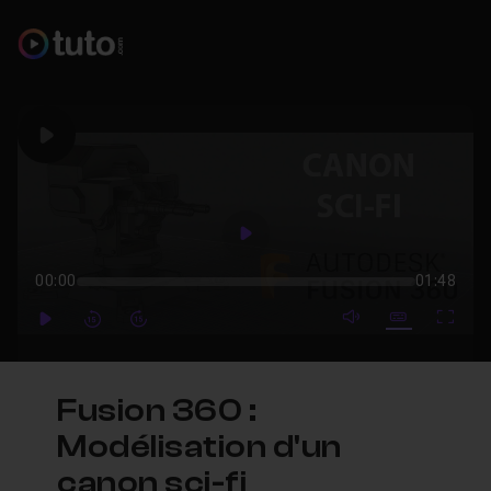
Play
Play
00:00
01:48
mute video
Subtitles
Full
Play
Forward
Forward
Fusion 360 :
Modélisation d'un
canon sci-fi