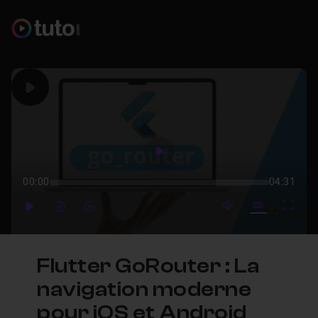
Play
Play
00:00
04:31
mute video
Subtitles
Full
Play
Forward
Forward
Flutter GoRouter : La
navigation moderne
pour iOS et Android